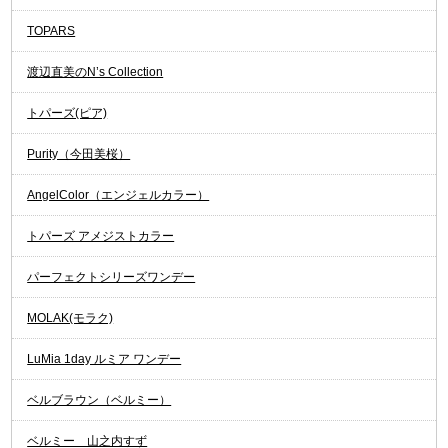
TOPARS
渡辺直美のN’s Collection
トパーズ(ピア)
Purity（今田美桜）
AngelColor（エンジェルカラー）
トパーズ アメジストカラー
パーフェクトシリーズワンデー
MOLAK(モラク)
LuMia 1day ルミア ワンデー
ベルブラウン（ベルミー）
ベルミー 山之内すず