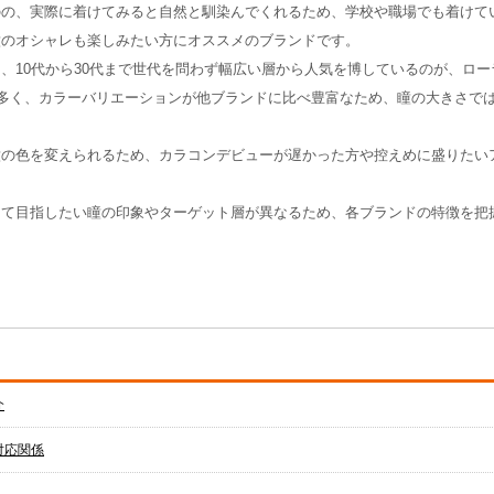
のの、実際に着けてみると自然と馴染んでくれるため、学校や職場でも着けて
瞳のオシャレも楽しみたい方にオススメのブランドです。
、10代から30代まで世代を問わず幅広い層から人気を博しているのが、ロ
のが多く、カラーバリエーションが他ブランドに比べ豊富なため、瞳の大きさで
瞳の色を変えられるため、カラコンデビューが遅かった方や控えめに盛りたい
って目指したい瞳の印象やターゲット層が異なるため、各ブランドの特徴を把
介
対応関係