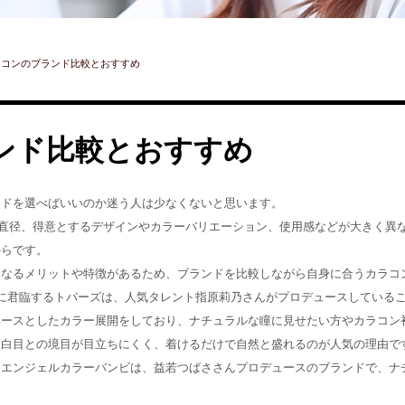
ラコンのブランド比較とおすすめ
ンド比較とおすすめ
ンドを選べばいいのか迷う人は少なくないと思います。
色直径、得意とするデザインやカラーバリエーション、使用感などが大きく異
からです。
となるメリットや特徴があるため、ブランドを比較しながら自身に合うカラコ
に君臨するトパーズは、人気タレント指原莉乃さんがプロデュースしている
ベースとしたカラー展開をしており、ナチュラルな瞳に見せたい方やカラコン
、白目との境目が目立ちにくく、着けるだけで自然と盛れるのが人気の理由で
るエンジェルカラーバンビは、益若つばささんプロデュースのブランドで、ナ