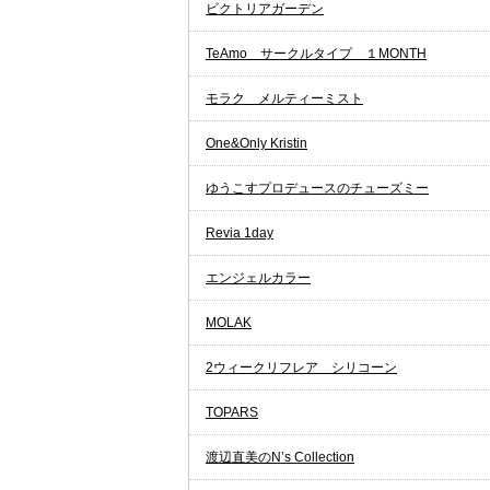
ビクトリアガーデン
TeAmo サークルタイプ １MONTH
モラク メルティーミスト
One&Only Kristin
ゆうこすプロデュースのチューズミー
Revia 1day
エンジェルカラー
MOLAK
2ウィークリフレア シリコーン
TOPARS
渡辺直美のN’s Collection