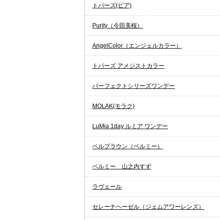
トパーズ(ピア)
Purity（今田美桜）
AngelColor（エンジェルカラー）
トパーズ アメジストカラー
パーフェクトシリーズワンデー
MOLAK(モラク)
LuMia 1day ルミア ワンデー
ベルブラウン（ベルミー）
ベルミー 山之内すず
ラヴェール
セレーナヘーゼル（ジェムアワーレンズ）