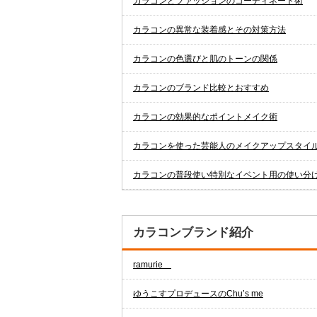
カラコンとファッションのコーディネート術
カラコンの異常な装着感とその対策方法
カラコンの色選びと肌のトーンの関係
カラコンのブランド比較とおすすめ
カラコンの効果的なポイントメイク術
カラコンを使った芸能人のメイクアップスタイ
カラコンの普段使い特別なイベント用の使い分
カラコンブランド紹介
ramurie
ゆうこすプロデュースのChu’s me